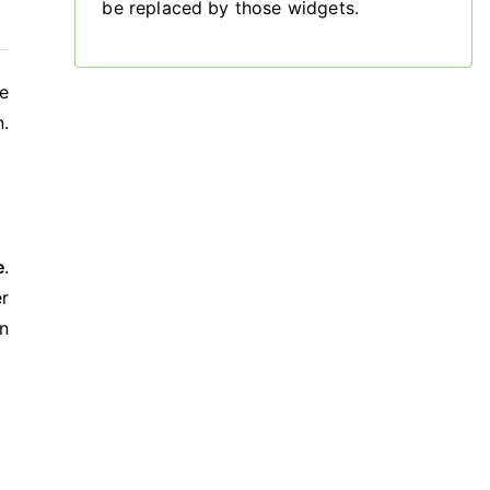
be replaced by those widgets.
e
n.
e
.
er
on